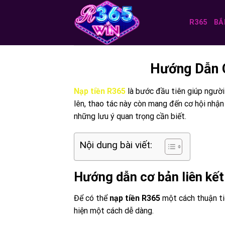
Chuyển
đến
R365
BẮ
nội
dung
Hướng Dẫn 
Nạp tiền R365
là bước đầu tiên giúp người
lên, thao tác này còn mang đến cơ hội nhậ
những lưu ý quan trọng cần biết.
Nội dung bài viết:
Hướng dẫn cơ bản liên kế
Để có thể
nạp tiền R365
một cách thuận tiệ
hiện một cách dễ dàng.