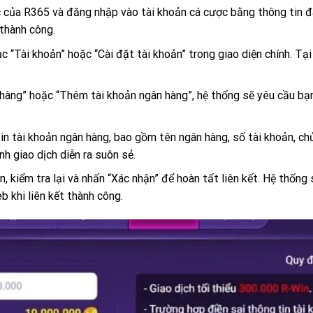
 của R365 và đăng nhập vào tài khoản cá cược bằng thông tin đ
thành công.
 “Tài khoản” hoặc “Cài đặt tài khoản” trong giao diện chính. Tại
hàng” hoặc “Thêm tài khoản ngân hàng”, hệ thống sẽ yêu cầu bạn
n tài khoản ngân hàng, bao gồm tên ngân hàng, số tài khoản, chủ 
ình giao dịch diễn ra suôn sẻ.
n, kiểm tra lại và nhấn “Xác nhận” để hoàn tất liên kết. Hệ thốn
eb khi liên kết thành công.