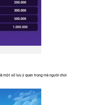
là một số lưu ý quan trọng mà người chơi