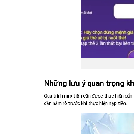
Những lưu ý quan trọng kh
Quá trình
nạp tiền
cần được thực hiện cẩn 
cần nắm rõ trước khi thực hiện nạp tiền.