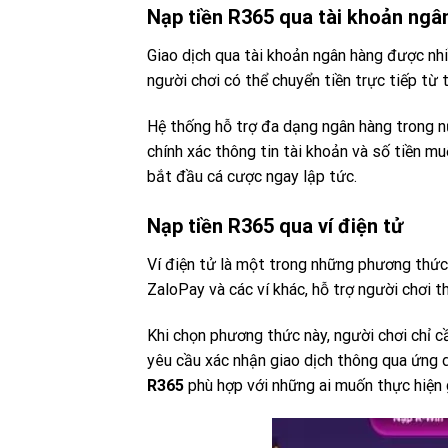
Nạp tiền R365 qua tài khoản ngâ
Giao dịch qua tài khoản ngân hàng được nhi
người chơi có thể chuyển tiền trực tiếp từ
Hệ thống hỗ trợ đa dạng ngân hàng trong nư
chính xác thông tin tài khoản và số tiền mu
bắt đầu cá cược ngay lập tức.
Nạp tiền R365 qua ví điện tử
Ví điện tử là một trong những phương thức t
ZaloPay và các ví khác, hỗ trợ người chơi t
Khi chọn phương thức này, người chơi chỉ c
yêu cầu xác nhận giao dịch thông qua ứng d
R365
phù hợp với những ai muốn thực hiện 