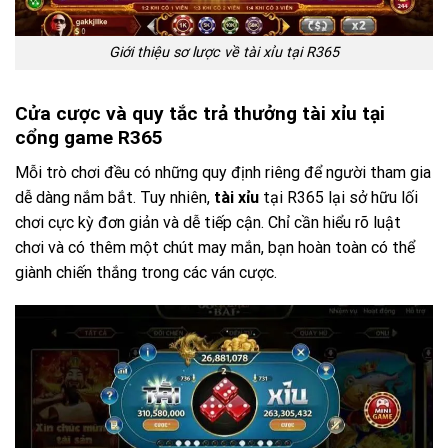
Giới thiệu sơ lược về tài xỉu tại R365
Cửa cược và quy tắc trả thưởng tài xỉu tại
cổng game R365
Mỗi trò chơi đều có những quy định riêng để người tham gia
dễ dàng nắm bắt. Tuy nhiên,
tài xỉu
tại R365 lại sở hữu lối
chơi cực kỳ đơn giản và dễ tiếp cận. Chỉ cần hiểu rõ luật
chơi và có thêm một chút may mắn, bạn hoàn toàn có thể
giành chiến thắng trong các ván cược.