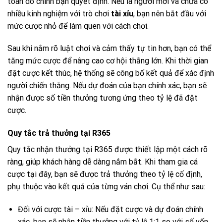
toàn do chính bạn quyết định. Nếu là người mới và chưa có
nhiều kinh nghiệm với trò chơi
tài xỉu
, bạn nên bắt đầu với
mức cược nhỏ để làm quen với cách chơi.
Sau khi nắm rõ luật chơi và cảm thấy tự tin hơn, bạn có thể
tăng mức cược để nâng cao cơ hội thắng lớn. Khi thời gian
đặt cược kết thúc, hệ thống sẽ công bố kết quả để xác định
người chiến thắng. Nếu dự đoán của bạn chính xác, bạn sẽ
nhận được số tiền thưởng tương ứng theo tỷ lệ đã đặt
cược.
Quy tắc trả thưởng tại R365
Quy tắc nhận thưởng tại R365 được thiết lập một cách rõ
ràng, giúp khách hàng dễ dàng nắm bắt. Khi tham gia cá
cược tại đây, bạn sẽ được trả thưởng theo tỷ lệ cố định,
phụ thuộc vào kết quả của từng ván chơi. Cụ thể như sau:
Đối với cược tài – xỉu: Nếu đặt cược và dự đoán chính
xác, bạn sẽ nhận tiền thưởng với tỷ lệ 1:1 so với số vốn