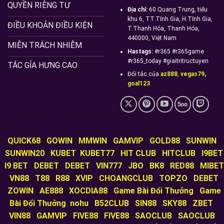
QUYỀN RIÊNG TƯ
Địa chỉ:
60 Quang Trung, tiểu
khu 6, TT.Tĩnh Gia, H.Tĩnh Gia,
ĐIỀU KHOẢN ĐIỀU KIỆN
T.Thanh Hóa, Thanh Hóa,
440000, Việt Nam
MIỄN TRÁCH NHIỄM
Hastags:
#r365 #r365game
#r365_today #giaitritructuyen
TÁC GỈA HƯNG CAO
Đối tác của
az888
,
vegas79
,
goal123
QUICK68
GOWIN
MMWIN
GAMVIP
GOLD88
SUNWIN
SUNWIN20
KUBET
KUBET77
HIT CLUB
HITCLUB
I9BET
I9 BET
DEBET
DEBET
VIN777
JBO
BK8
RED88
MIBET
VN88
T88
R88
XVIP
CHOANGCLUB
TOPZO
DEBET
ZOWIN
AE888
XOCDIA88
Game Bài Đổi Thưởng
Game
Bài Đổi Thưởng
nohu
B52CLUB
SIN88
SKY88
ZBET
VIN88
GAMVIP
FIVE88
FIVE88
SAOCLUB
SAOCLUB