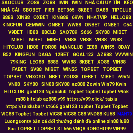
SAOCLUB
ZO88
ZO88
IWIN
IWIN
NHÀ CÁI UY TÍN
KÈO
NHÀ CÁI
SBOBET
FI88
BET365
8KBET
DA88
TIPCLUB
888B
XIN88
OXBET
KING88
69VN
NHATVIP
HELLO88
KINGFUN
GEMWIN
ONBET
WW88
ONBET
ONBET
C54
V9BET
HB88
88CLB
SAO789
S666
SKY88
MIBET
MIBET
MIBET
MIBET
VN88
VN88
VN88
VN88
HITCLUB
HB88
FOR88
MANCLUB
EE88
WIN55
8DAY
B52
KINGFUN
DAGA
12BET
GOAL123
AZ888
VVVWIN
79KING
LEO88
888B
WW88
8KBET
XO88
VIN88
FABET
SV88
MIBET
WIN55
TOPBET
TOPBET
TOPBET
VNXOSO
NBET
YOU88
DEBET
MIBET
69VN
VN88
SKY88
SIN88
SKY88
az888
Zowin
Win79
Kwin
HITCLUB
goal123
Ngonclub
topbet
topbet
topbet
99ok
m88
hitclub
az888
v99
https://v99.click/
taixiu
https://taixiu.bar/
st666
goal123
topbet
Topbet
Topbet
VIC88
Topbet
Topbet
VIC88
VIC88
G88
VND88
KU68
MAN79
Luongsontv
bắn cá đổi thưởng
đánh đề online
xin88
lu88
8us
TOPBET
TOPBET
ST666
VNQ8
RONGHO99
VIN99