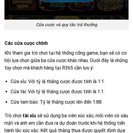
Cửa cược và quy tắc trả thưởng
Các cửa cược chính
Khi tham gia trò chơi tại hệ thống cổng game, bạn sẽ có cơ
hội lựa chọn giữa ba cửa cược khác nhau. Dưới đây là những
tùy chọn mà khách hàng tại R365 cần lưu ý:
Cửa xỉu: Với tỷ lệ thắng cược được tính là 1:1.
Cửa tài: Với tỷ lệ thắng cược được tính là 1:1.
Cửa tam bảo: Tỷ lệ thắng cược lên đến 1:88.
Trò chơi
tài xỉu
sẽ sử dụng ba viên xúc xắc, mỗi viên có sáu
mặt và anh em cần đưa ra dự đoán trước khi hệ thống tiến
hành lắc xúc xắc. Kết quả thắng thua được quyết định dựa