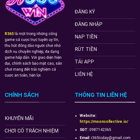
Hội
Trúng
ĐĂNG KÝ
Jackpot
ĐĂNG NHẬP
R365
là một trong những cổng
NẠP TIỀN
game cá cược trực tuyến uy tín,
thu hút đông đảo người chơi nhờ
RÚT TIỀN
dịch vụ chuyên nghiệp, đa dạng
game hấp dẫn. Với giao diện hiện
TẢI APP
đại, chính sách bảo mật cao, sân
chơi mang đến trải nghiệm cá
LIÊN HỆ
cược an toàn, tiện lợi.
CHÍNH SÁCH
THÔNG TIN LIÊN HỆ
Website:
KHUYẾN MÃI
https://mooncollective.io/
SĐT:
0987142365
CHƠI CÓ TRÁCH NHIỆM
Email:
r365today@gmail.com