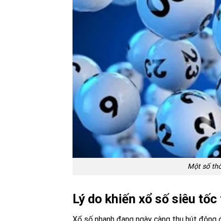
Một số thô
Lý do khiến xổ số siêu tốc
Xổ số nhanh đang ngày càng thu hút đông đ