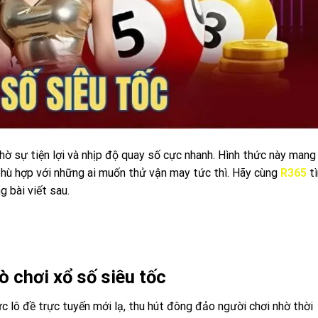
hờ sự tiện lợi và nhịp độ quay số cực nhanh. Hình thức này mang
à phù hợp với những ai muốn thử vận may tức thì. Hãy cùng
R365
t
g bài viết sau.
ò chơi xổ số siêu tốc
c lô đề trực tuyến mới lạ, thu hút đông đảo người chơi nhờ thời