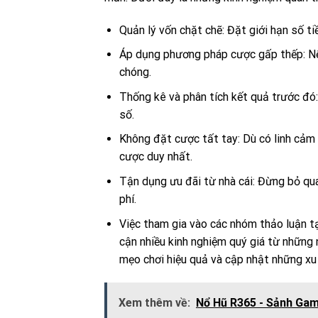
Quản lý vốn chặt chẽ: Đặt giới hạn số ti
Áp dụng phương pháp cược gấp thếp: Nếu
chóng.
Thống kê và phân tích kết quả trước đó:
số.
Không đặt cược tất tay: Dù có linh cả
cược duy nhất.
Tận dụng ưu đãi từ nhà cái: Đừng bỏ qu
phí.
Việc tham gia vào các nhóm thảo luận t
cận nhiều kinh nghiệm quý giá từ những n
mẹo chơi hiệu quả và cập nhật những x
Xem thêm về:
Nổ Hũ R365 - Sảnh Game