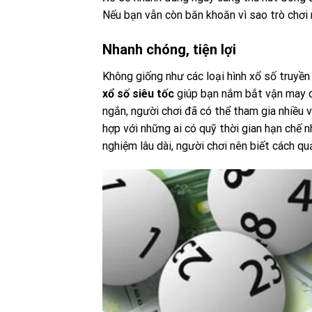
Nếu bạn vẫn còn băn khoăn vì sao trò chơi 
Nhanh chóng, tiện lợi
Không giống như các loại hình xổ số truyền
xổ số siêu tốc
giúp bạn nắm bắt vận may ch
ngắn, người chơi đã có thể tham gia nhiều 
hợp với những ai có quỹ thời gian hạn chế
nghiệm lâu dài, người chơi nên biết cách quả