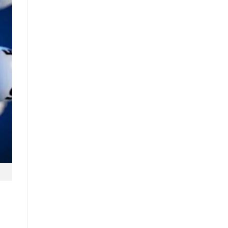
Cơ
Hội
Trúng
Jackpot