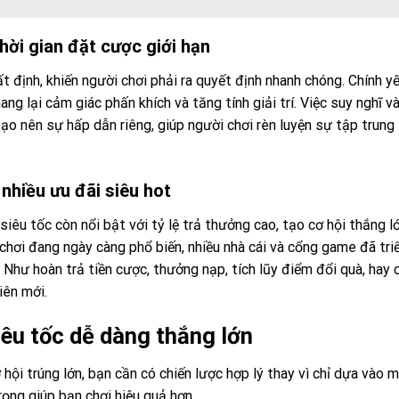
thời gian đặt cược giới hạn
t định, khiến người chơi phải ra quyết định nhanh chóng. Chính y
mang lại cảm giác phấn khích và tăng tính giải trí. Việc suy nghĩ v
tạo nên sự hấp dẫn riêng, giúp người chơi rèn luyện sự tập trung
nhiều ưu đãi siêu hot
iêu tốc còn nổi bật với tỷ lệ trả thưởng cao, tạo cơ hội thắng l
 chơi đang ngày càng phổ biến, nhiều nhà cái và cổng game đã tri
 Như hoàn trả tiền cược, thưởng nạp, tích lũy điểm đổi quà, hay 
iên mới.
iêu tốc dễ dàng thắng lớn
hội trúng lớn, bạn cần có chiến lược hợp lý thay vì chỉ dựa vào 
rọng giúp bạn chơi hiệu quả hơn.