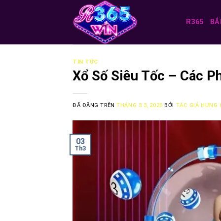
Chuyển
đến
R365
BẮ
nội
dung
TIN TỨC
Xổ Số Siêu Tốc – Các P
ĐÃ ĐĂNG TRÊN
THÁNG 3 3, 2025
BỞI
TÁC GIẢ HƯNG
03
Th3