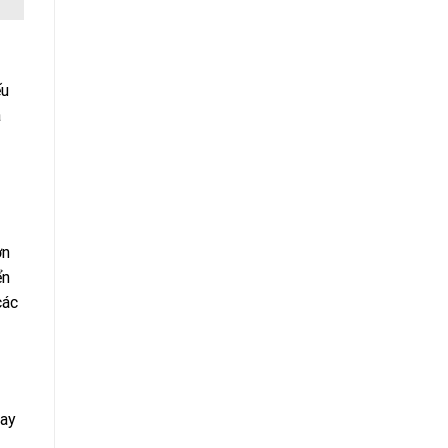
ếu
à
ớn
ển
các
may