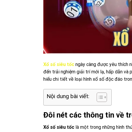
Xổ số siêu tốc
ngày càng được yêu thích n
đến trải nghiệm giải trí mới lạ, hấp dẫn v
hiểu chi tiết về loại hình xổ số độc đáo tron
Nội dung bài viết:
Đôi nét các thông tin về tr
Xổ số siêu tốc
là một trong những hình thứ